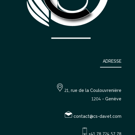
ADRESSE
21
, rue de la Coulouvrenière
1204
- Genève
contact@cs-davet.com
+41 78 724 57 78