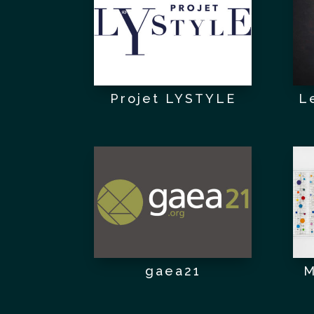
Projet LYSTYLE
L
gaea21
M