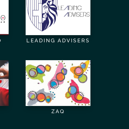
O
LEADING ADVISERS
ZAQ