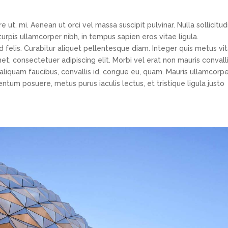
e ut, mi. Aenean ut orci vel massa suscipit pulvinar. Nulla sollicitud
urpis ullamcorper nibh, in tempus sapien eros vitae ligula.
 felis. Curabitur aliquet pellentesque diam. Integer quis metus vi
et, consectetuer adipiscing elit. Morbi vel erat non mauris convall
s, aliquam faucibus, convallis id, congue eu, quam. Mauris ullamcorp
entum posuere, metus purus iaculis lectus, et tristique ligula justo