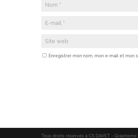
Enregistrer mon nom, mon e-mail et mon s
A
l
t
e
r
n
a
t
Tous droits réservés à CS DAVET - Graphism