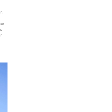
in.
tae
is
er