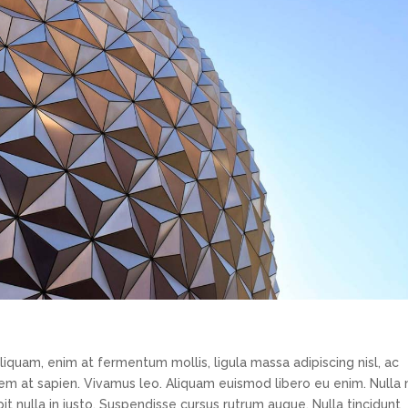
aliquam, enim at fermentum mollis, ligula massa adipiscing nisl, ac
sem at sapien. Vivamus leo. Aliquam euismod libero eu enim. Nulla
it nulla in justo. Suspendisse cursus rutrum augue. Nulla tincidunt